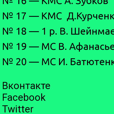
№ 16 — КМС А. Зубков
№ 17 — КМС Д.Курчен
№ 18 — 1 р. В. Шейнма
№ 19 — МС В. Афанась
№ 20 — МС И. Батютенк
Вконтакте
Facebook
Twitter