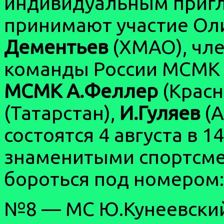
индивидуальным приг
принимают участие О
Дементьев
(ХМАО), чл
команды России МСМ
МСМК А.Феллер
(Красн
(Татарстан),
И.Гуляев
(А
состоятся 4 августа в 14
знаменитыми спортсме
бороться под номером:
№8 — МС Ю.Кунеевски