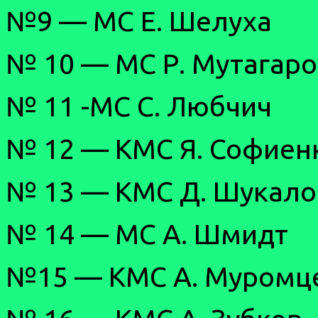
№9 — МС Е. Шелуха
№ 10 — МС Р. Мутагаро
№ 11 -МС С. Любчич
№ 12 — КМС Я. Софиен
№ 13 — КМС Д. Шукало
№ 14 — МС А. Шмидт
№15 — КМС А. Муромц