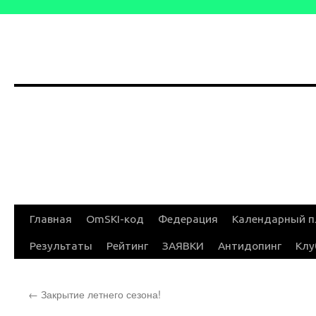
Перейти
Главная
OmSKI-код
Федерация
Календарный п
к
Результаты
Рейтинг
ЗАЯВКИ
Антидопинг
Клу
содержимому
←
Закрытие летнего сезона!