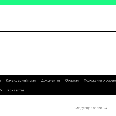
я
Календарный план
Документы
Сборная
Положения о сорев
ИЧ
Контакты
Следующая запись
→