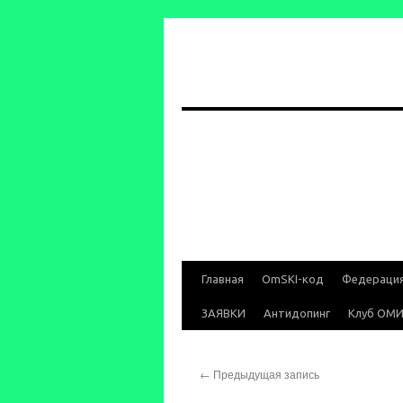
Перейти
Главная
OmSKI-код
Федераци
к
ЗАЯВКИ
Антидопинг
Клуб ОМ
содержимому
←
Предыдущая запись