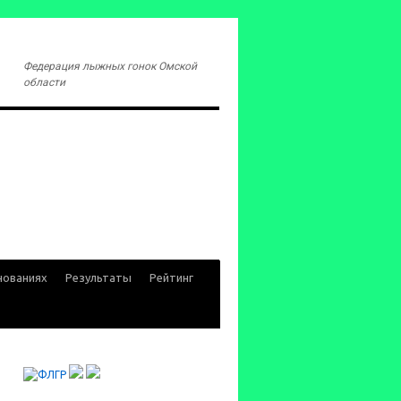
Федерация лыжных гонок Омской
области
нованиях
Результаты
Рейтинг