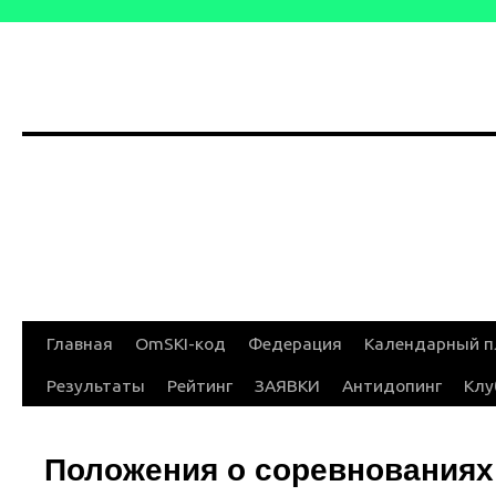
Перейти
Главная
OmSKI-код
Федерация
Календарный п
к
Результаты
Рейтинг
ЗАЯВКИ
Антидопинг
Клу
содержимому
Положения о соревнованиях