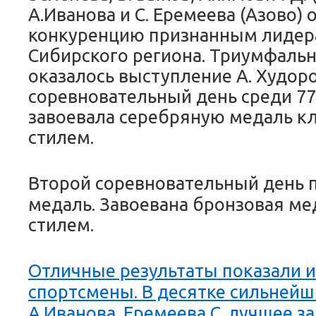
А.Иванова и С. Еремеева (Азово)
конкуренцию признанным лидер
Сибирского региона. Триумфаль
оказалось выступление А. Худор
соревновательный день среди 77
завоевала серебряную медаль к
стилем.
Второй соревновательный день п
медаль. Завоевана бронзовая м
стилем.
Отличные результаты показали и
спортсмены. В десятке сильней
А.Иванова. Еремеева С. лучшее з