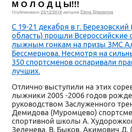
М О Л О Д Ц Ы!!!
Опубликовано
23/12/2018
автором
Elena Shagarova
С 19-21 декабря в г. Березовский
область) прошли Всероссийские 
лыжным гонкам на призы ЗМС А
Бессмернова. Несмотря на сильн
350 спортсменов оспаривали пра
лучших.
Отлично выступили на этих сор
лыжники 2005 -2006 годов рожде
руководством Заслуженного трен
Демидова (Муромцево) спортсме
спортивной школы А. Худорожкова
Зеленева, В. Быков, Акимович Д.