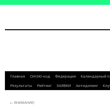
Перейти
Главная
OmSKI-код
Федерация
Календарный п
к
Результаты
Рейтинг
ЗАЯВКИ
Антидопинг
Клу
содержимому
←
ВНИМАНИЕ!