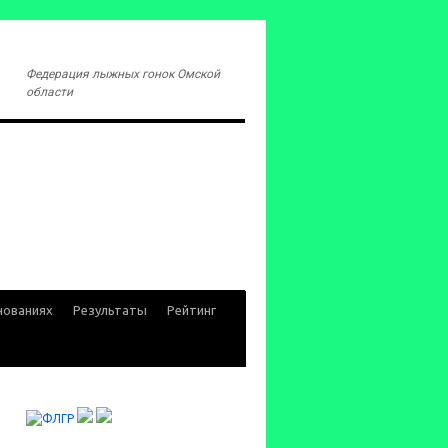
Федерация лыжных гонок Омской
области
нованиях
Результаты
Рейтинг