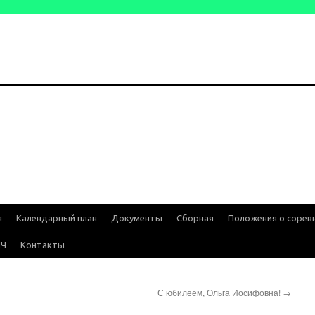
я
Календарный план
Документы
Сборная
Положения о сорев
ИЧ
Контакты
С юбилеем, Ольга Иосифовна!
→