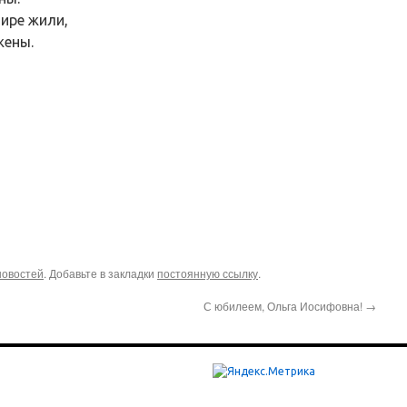
ире жили,
жены.
новостей
. Добавьте в закладки
постоянную ссылку
.
С юбилеем, Ольга Иосифовна!
→