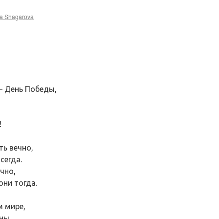
a Shagarova
— День Победы,
!
ть вечно,
сегда.
чно,
они тогда.
м мире,
ны.