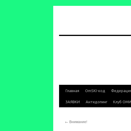
Перейти
Главная
OmSKI-код
Федераци
к
ЗАЯВКИ
Антидопинг
Клуб ОМ
содержимому
←
Внимание!