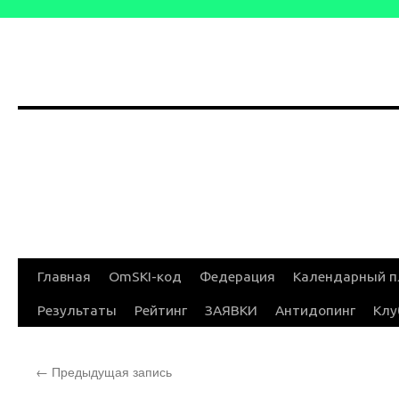
Перейти
Главная
OmSKI-код
Федерация
Календарный п
к
Результаты
Рейтинг
ЗАЯВКИ
Антидопинг
Клу
содержимому
←
Предыдущая запись