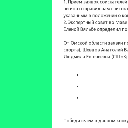
1️. Приём заявок соискател
регион отправил нам список
указанным в положении о ко
2️. Экспертный совет во гла
Еленой Вяльбе определил по
От Омской области заявки п
спорта), Шевцов Анатолий В
Людмила Евгеньевна (СШ «Кру
Победителем в данном конку