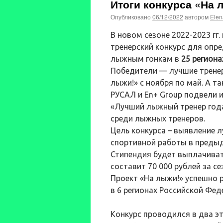
Итоги конкурса «На 
Опубликовано
06/12/2022
автором
Elen
В новом сезоне 2022-2023 гг
тренерский конкурс для опр
лыжным гонкам в
25 региона
Победители — лучшие тренер
лыжи!» с ноября по май. А т
РУСАЛ и En+ Group подвели и
«Лучший лыжный тренер года
среди лыжных тренеров.
Цель конкурса – выявление 
спортивной работы в предыд
Стипендия будет выплачиват
составит 70 000 рублей за се
Проект «На лыжи!» успешно 
в 6 регионах Российской Фед
Конкурс проводился в два эт