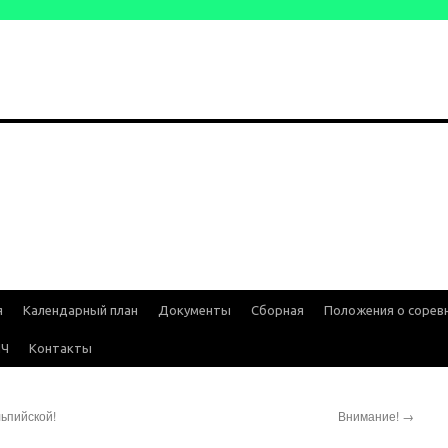
я
Календарный план
Документы
Сборная
Положения о сорев
ИЧ
Контакты
ьпийской!
Внимание!
→