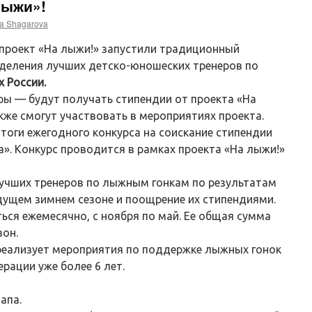
лыжи»!
a Shagarova
. проект «На лыжи!» запустили традиционный
еделения лучших детско-юношеских тренеров по
х России.
ы — будут получать стипендии от проекта «На
акже смогут участвовать в мероприятиях проекта.
тоги ежегодного конкурса на соискание стипендии
». Конкурс проводится в рамках проекта «На лыжи!»
лучших тренеров по лыжным гонкам по результатам
ущем зимнем сезоне и поощрение их стипендиями.
ься ежемесячно, с ноября по май. Ее общая сумма
зон.
реализует мероприятия по поддержке лыжных гонок
ерации уже более 6 лет.
апа.