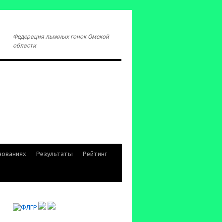
Федерация лыжных гонок Омской
области
нованиях
Результаты
Рейтинг