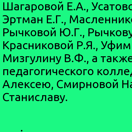
Шагаровой Е.А., Усатово
Эртман Е.Г., Масленнико
Рычковой Ю.Г., Рычкову 
Красниковой Р.Я., Уфимц
Мизгулину В.Ф., а такж
педагогического колл
Алексею, Смирновой Н
Станиславу.