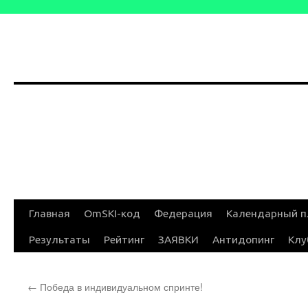
Перейти
Главная
OmSKI-код
Федерация
Календарный п
к
Результаты
Рейтинг
ЗАЯВКИ
Антидопинг
Клу
содержимому
←
Победа в индивидуальном спринте!