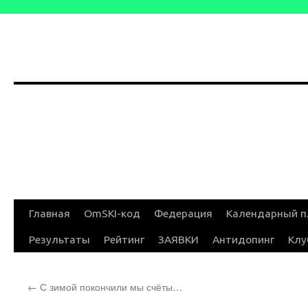
Перейти
Главная
OmSKI-код
Федерация
Календарный п
к
Результаты
Рейтинг
ЗАЯВКИ
Антидопинг
Клу
содержимому
←
С зимой покончили мы счёты…