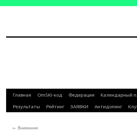
Перейти
Главная
OmSKI-код
Федерация
Календарный п
к
Результаты
Рейтинг
ЗАЯВКИ
Антидопинг
Клу
содержимому
←
Внимание