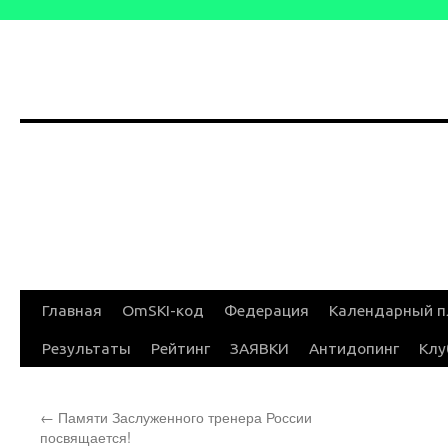
Перейти
Главная
OmSKI-код
Федерация
Календарный п
к
Результаты
Рейтинг
ЗАЯВКИ
Антидопинг
Клу
содержимому
←
Памяти Заслуженного тренера России
посвящается!