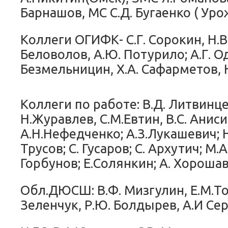
Барнашов, МС С.Д. Бугаенко ( Уро
Коллеги ОГИФК- С.Г. Сорокин, Н.В.
Беловолов, А.Ю. Потурило; А.Г. Од
Безмельницин, Х.А. Сафарметов, 
Коллеги по работе: В.Д. Литвинце
Н.Журавлев, С.М.Евтин, В.С. Анис
А.Н.Нефедченко; А.З.Лукашевич; Н
Трусов; С. Гусаров; С. Архутич; М.
Горбунов; Е.Солянкин; А. Хорошав
Обл.ДЮСШ: В.Ф. Мизгулин, Е.М.То
Зеленчук, Р.Ю. Болдырев, А.И Сер