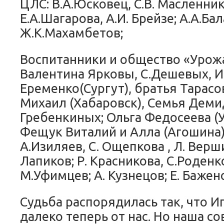
ЦЛС: В.А.Юсковец, С.В. Масленник
Е.А.Шагарова, А.И. Брейзе; А.А.Ба
Ж.К.Махамбетов;
Воспитанники и общество «Урожа
Валентина Ярковы, C.Дешевых, И.
Еременко(Сургут), братья Тарас
Михаил (Хабаровск), Семья Деми
Гребенкиных; Ольга Федосеева (У
Фещук Виталий и Алла (Агошина)
А.Изиляев, C. Ощепкова , Л. Верш
Лапиков; Р. Красникова, C.Роденко
М.Уфимцев; А. Кузнецов; Е. Бажен
Судьба распорядилась так, что И
далеко теперь от нас. Но наша с