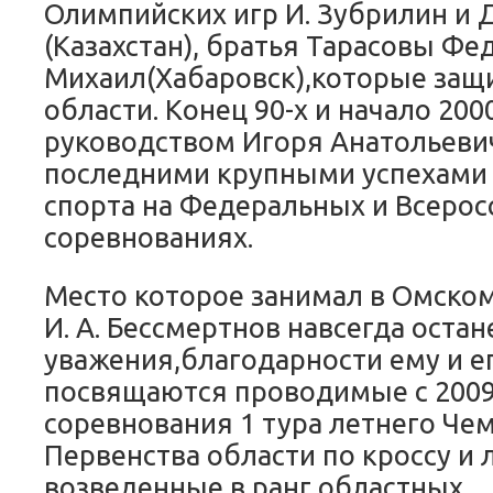
Олимпийских игр И. Зубрилин и 
(Казахстан), братья Тарасовы Фе
Михаил(Хабаровск),которые защ
области. Конец 90-х и начало 200
руководством Игоря Анатольеви
последними крупными успехами
спорта на Федеральных и Всерос
соревнованиях.
Место которое занимал в Омско
И. А. Бессмертнов навсегда остан
уважения,благодарности ему и е
посвящаются проводимые с 2009
соревнования 1 тура летнего Че
Первенства области по кроссу и
возведенные в ранг областных.