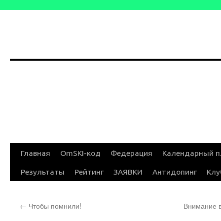
Перейти
Главная
OmSKI-код
Федерация
Календарный п
к
Результаты
Рейтинг
ЗАЯВКИ
Антидопинг
Клу
содержимому
←
Чтобы помнили!
Внимание в