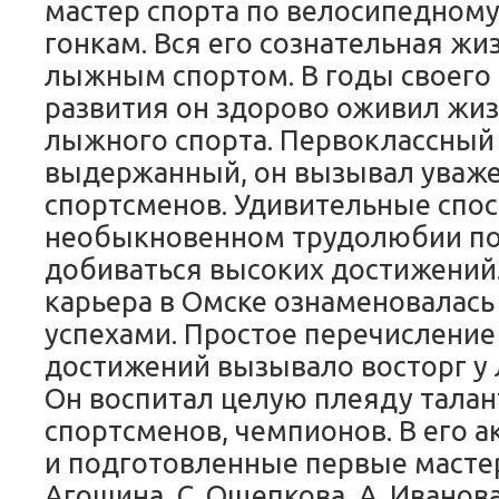
мастер спорта по велосипедном
гонкам. Вся его сознательная жиз
лыжным спортом. В годы своего
развития он здорово оживил жиз
лыжного спорта. Первоклассный 
выдержанный, он вызывал уважен
спортсменов. Удивительные спо
необыкновенном трудолюбии по
добиваться высоких достижений.
карьера в Омске ознаменовалас
успехами. Простое перечисление
достижений вызывало восторг у
Он воспитал целую плеяду тала
спортсменов, чемпионов. В его 
и подготовленные первые мастера
Агошина, С .Ощепкова, А. Иванов