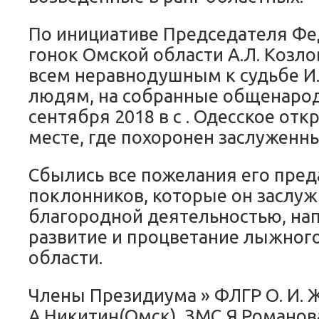
По инициативе Председателя Ф
гонок Омской области А.Л. Козло
всем неравнодушным к судьбе И.
людям, на собранные общенарод
сентября 2018 в с . Одесское от
месте, где похоронен заслуженны
Сбылись все пожелания его пре
поклонников, которые он заслуж
благородной деятельностью, на
развитие и процветание лыжного
области.
Члены Президиума » ФЛГР О. И. Ж
А.Никитин(Омск), ЗМС Я.Романова