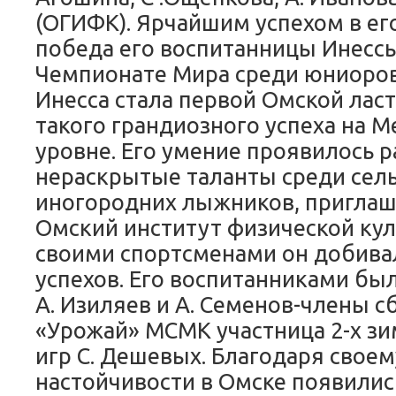
(ОГИФК). Ярчайшим успехом в его
победа его воспитанницы Инесс
Чемпионате Мира среди юниоров
Инесса стала первой Омской лас
такого грандиозного успеха на
уровне. Его умение проявилось р
нераскрытые таланты среди сель
иногородних лыжников, приглаша
Омский институт физической кул
cвоими спортсменами он добива
успехов. Его воспитанниками бы
А. Изиляев и А. Семенов-члены 
«Урожай» МСМК участница 2-х з
игр С. Дешевых. Благодаря своем
настойчивости в Омске появили