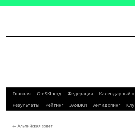
Перейти
Главная
OmSKI-код
Федерация
Календарный п
к
Результаты
Рейтинг
ЗАЯВКИ
Антидопинг
Клу
содержимому
←
Альпийская зовет!