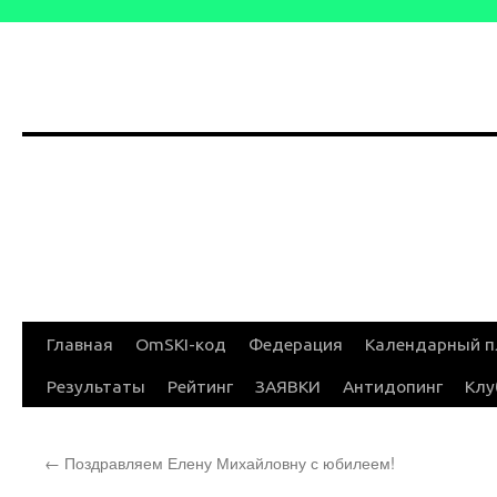
Перейти
Главная
OmSKI-код
Федерация
Календарный п
к
Результаты
Рейтинг
ЗАЯВКИ
Антидопинг
Клу
содержимому
←
Поздравляем Елену Михайловну с юбилеем!