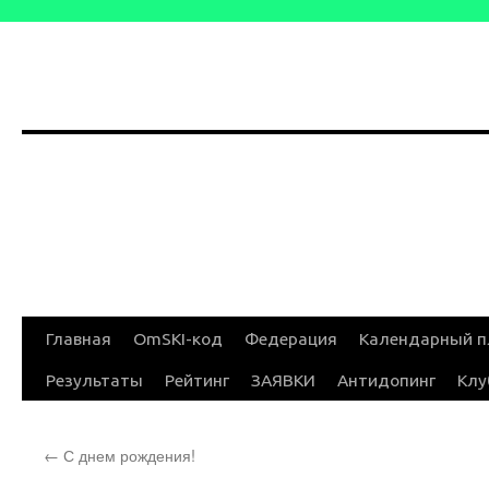
Перейти
Главная
OmSKI-код
Федерация
Календарный п
к
Результаты
Рейтинг
ЗАЯВКИ
Антидопинг
Клу
содержимому
←
С днем рождения!