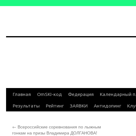
Перейти
Главная
OmSKI-код
Федерация
Календарный п
к
Результаты
Рейтинг
ЗАЯВКИ
Антидопинг
Клу
содержимому
←
Всероссийские соревнования по лыжным
гонкам на призы Владимира ДОЛГАНОВА!