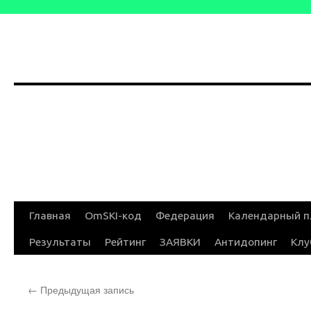
Перейти
Главная
OmSKI-код
Федерация
Календарный п
к
Результаты
Рейтинг
ЗАЯВКИ
Антидопинг
Клу
содержимому
←
Предыдущая запись