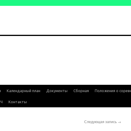
я
Календарный план
Документы
Сборная
Положения о сорев
ИЧ
Контакты
Следующая запись
→