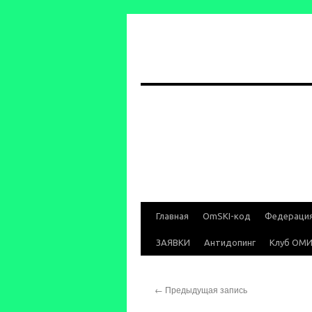
Перейти
Главная
OmSKI-код
Федераци
к
ЗАЯВКИ
Антидопинг
Клуб ОМ
содержимому
←
Предыдущая запись