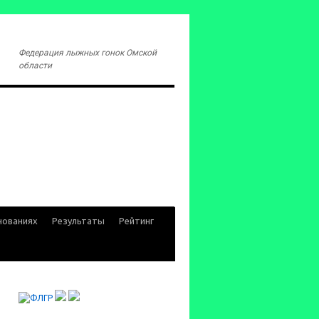
Федерация лыжных гонок Омской
области
нованиях
Результаты
Рейтинг