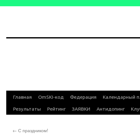
Перейти
Главная
OmSKI-код
Федерация
Календарный п
к
Результаты
Рейтинг
ЗАЯВКИ
Антидопинг
Клу
содержимому
←
С праздником!