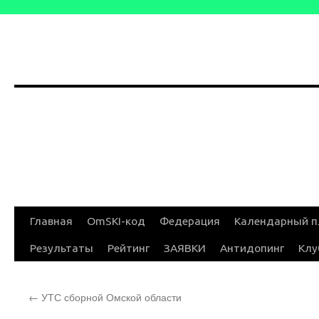
Перейти
Главная
OmSKI-код
Федерация
Календарный п
к
Результаты
Рейтинг
ЗАЯВКИ
Антидопинг
Клу
содержимому
←
УТС сборной Омской области