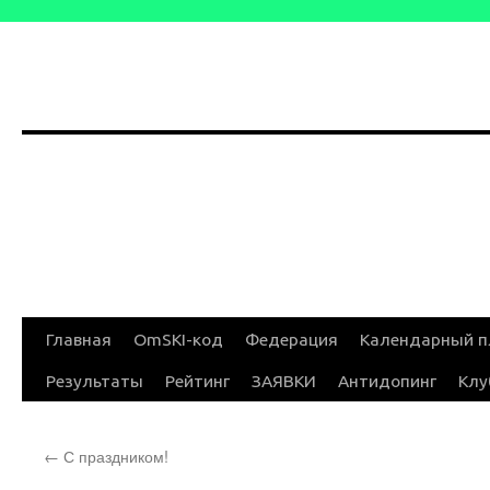
Перейти
Главная
OmSKI-код
Федерация
Календарный п
к
Результаты
Рейтинг
ЗАЯВКИ
Антидопинг
Клу
содержимому
←
С праздником!