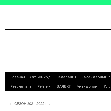
Перейти
Главная
OmSKI-код
Федерация
Календарный п
к
Результаты
Рейтинг
ЗАЯВКИ
Антидопинг
Клу
содержимому
←
СЕЗОН 2021-2022 г.г.