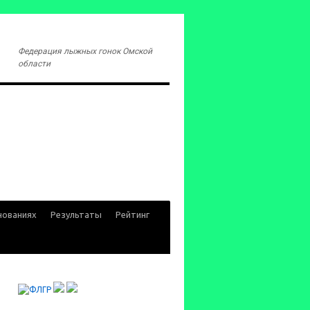
Федерация лыжных гонок Омской
области
нованиях
Результаты
Рейтинг