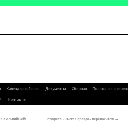
я
Календарный план
Документы
Сборная
Положения о сорев
ИЧ
Контакты
а в Альпийской!
Эстафета «Омская правда» переносится!
→