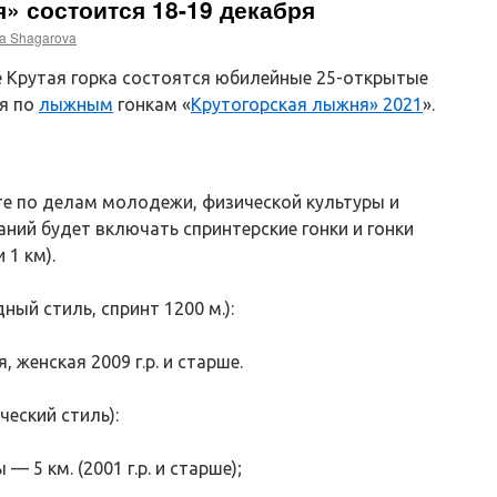
» состоится 18-19 декабря
a Shagarova
е Крутая горка состоятся юбилейные 25-открытые
я по
лыжным
гонкам «
Крутогорская лыжня» 2021
».
е по делам молодежи, физической культуры и
ний будет включать спринтерские гонки и гонки
 1 км).
ный cтиль, спринт 1200 м.):
 женская 2009 г.р. и старше.
ческий стиль):
 5 км. (2001 г.р. и старше);