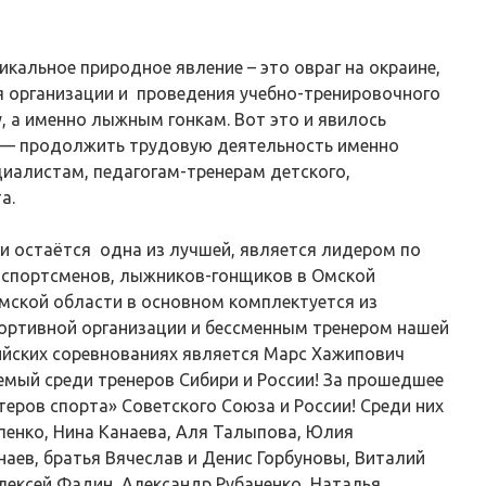
кальное природное явление – это овраг на окраине,
 организации и проведения учебно-тренировочного
, а именно лыжным гонкам. Вот это и явилось
— продолжить трудовую деятельность именно
ециалистам, педагогам-тренерам детского,
а.
 остаётся одна из лучшей, является лидером по
 спортсменов, лыжников-гонщиков в Омской
мской области в основном комплектуется из
ортивной организации и бессменным тренером нашей
йских соревнованиях является Марс Хажипович
емый среди тренеров Сибири и России! За прошедшее
еров спорта» Советского Союза и России! Среди них
пенко, Нина Канаева, Аля Талыпова, Юлия
аев, братья Вячеслав и Денис Горбуновы, Виталий
лексей Фадин, Александр Рубаненко, Наталья