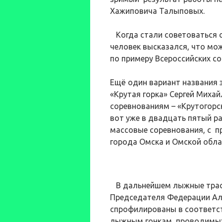
Хажиповича Талыповых.
Когда стали советоваться с
человек высказался, что мо
по примеру Всероссийских со
Ещё один вариант названия
«Крутая горка» Сергей Михай
соревнованиям – «Крутогорск
вот уже в двадцать пятый р
массовые соревнования, с п
города Омска и Омской обла
В дальнейшем лыжные трасс
Председателя Федерации Ал
спрофилированы в соответс
лыжным гонкам, проводимых