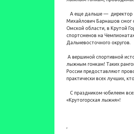
А еще дальше — директор 
Михайлович Барнашов смог о
Омской области, в Крутой Г
спортсменов на Чемпионатах
Дальневосточного округов.
А вершиной спортивной исто
лыжным гонкам! Таких ранго
России предоставляют пров
практически всех лучших, кт
С праздником-юбилеем всех
«Крутогорская лыжня»!
,