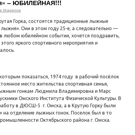
я» – ЮБИЛЕЙНАЯ!!!
a Shagarova
Крутая Горка, состоятся традиционные лыжные
лыжня». Они в этом году 25-е, а следовательно —
 в любом юбилейном событии, хочется поздравить,
 этого яркого спортивного мероприятия и
алось.
екоторым показаться, 1974 году в рабочий посёлок
стоянное место жительства спортивная семья,
лыжным гонкам Людмила Владимировна и Марс
скники Омского Института Физической Культуры. В
работу в ДЮСШ-5 г. Омска, а в Крутую Горку были
на отделение лыжных гонок. Поселок был в то
ромышленности Октябрьского района г. Омска.