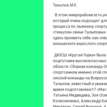
Талыпов М.Х.
В этом микрорайоне есть уни
который очень подходит для
процесса по лыжному спорту
стимулом семьи Талыповых 
здесь проявить себя, как сп
юношеского взрослого спорт
ДЮСШ «Крутая Горка» была и
подготовке высококлассных
области. Сборная команда О
спортсменов именно этой сп
омской команды на Всеросси
Талыпов, известный и уважа
время подготовлено17 «Маст
Татьяна Медведева, Зоя Оси
Колисниченко, Александр Кан
Мертёхин, Сергей Воронов, А