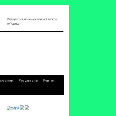
Федерация лыжных гонок Омской
области
нованиях
Результаты
Рейтинг