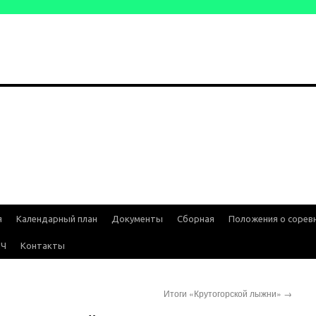
я
Календарный план
Документы
Сборная
Положения о сорев
ИЧ
Контакты
Итоги «Крутогорской лыжни»
→