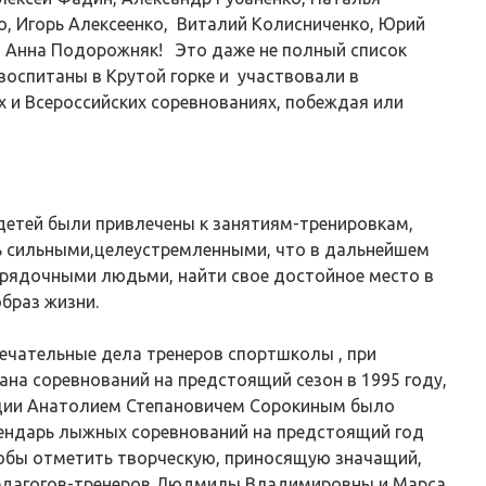
о, Игорь Алексеенко, Виталий Колисниченко, Юрий
а, Анна Подорожняк! Это даже не полный список
воспитаны в Крутой горке и участвовали в
и Всероссийских соревнованиях, побеждая или
етей были привлечены к занятиям-тренировкам,
ь сильными,целеустремленными, что в дальнейшем
орядочными людьми, найти свое достойное место в
браз жизни.
ечательные дела тренеров спортшколы , при
ана соревнований на предстоящий сезон в 1995 году,
ции Анатолием Степановичем Сорокиным было
ендарь лыжных соревнований на предстоящий год
обы отметить творческую, приносящую значащий,
едагогов-тренеров Людмилы Владимировны и Марса