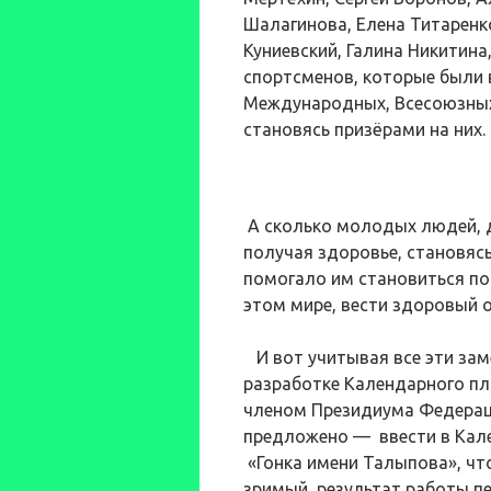
Шалагинова, Елена Титаренк
Куниевский, Галина Никитин
спортсменов, которые были 
Международных, Всесоюзных 
становясь призёрами на них.
А сколько молодых людей, д
получая здоровье, становяс
помогало им становиться п
этом мире, вести здоровый о
И вот учитывая все эти зам
разработке Календарного пл
членом Президиума Федера
предложено — ввести в Кал
«Гонка имени Талыпова», чт
зримый результат работы п