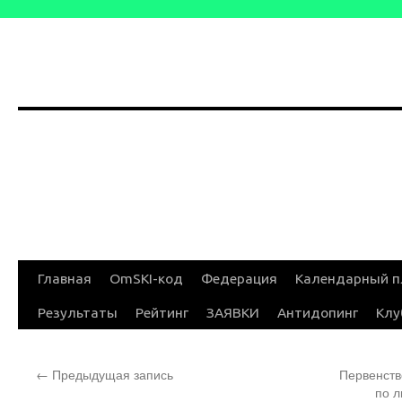
Перейти
Главная
OmSKI-код
Федерация
Календарный п
к
Результаты
Рейтинг
ЗАЯВКИ
Антидопинг
Клу
содержимому
←
Предыдущая запись
Первенств
по 