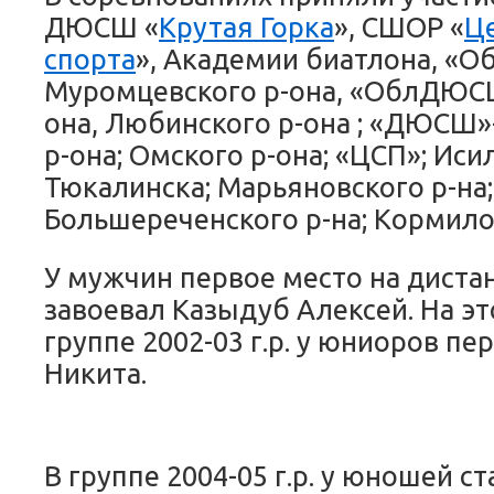
ДЮСШ «
Крутая Горка
», СШОР «
Ц
спорта
», Академии биатлона, 
Муромцевского р-она, «ОблДЮСШ
она, Любинского р-она ; «ДЮСШ»
р-она; Омского р-она; «ЦСП»; Иси
Тюкалинска; Марьяновского р-на;
Большереченского р-на; Кормило
У мужчин первое место на диста
завоевал Казыдуб Алексей. На эт
группе 2002-03 г.р. у юниоров п
Никита.
В группе 2004-05 г.р. у юношей с