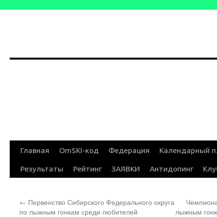
Перейти
Главная
OmSKI-код
Федерация
Календарный п
к
Результаты
Рейтинг
ЗАЯВКИ
Антидопинг
Клу
содержимому
←
Первенство Сибирского Федерального округа
Чемпиона
по лыжным гонкам среди любителей
лыжным гонк