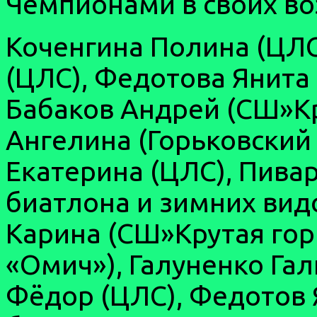
Чемпионами в своих во
Коченгина Полина (ЦЛС
(ЦЛС), Федотова Янит
Бабаков Андрей (СШ»Кр
Ангелина (Горьковский
Екатерина (ЦЛС), Пива
биатлона и зимних видо
Карина (СШ»Крутая гор
«Омич»), Галуненко Гал
Фёдор (ЦЛС), Федотов