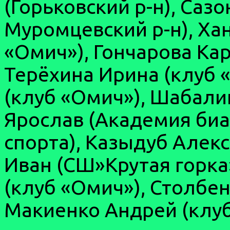
(Горьковский р-н), Са
Муромцевский р-н), Ха
«Омич»), Гончарова Кар
Терёхина Ирина (клуб 
(клуб «Омич»), Шабали
Ярослав (Академия биа
спорта), Казыдуб Алекс
Иван (СШ»Крутая горка
(клуб «Омич»), Столбен
Макиенко Андрей (клуб