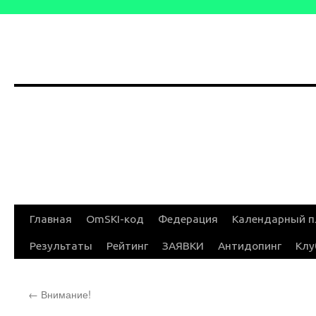
Перейти
Главная
OmSKI-код
Федерация
Календарный п
к
Результаты
Рейтинг
ЗАЯВКИ
Антидопинг
Клу
содержимому
←
Внимание!