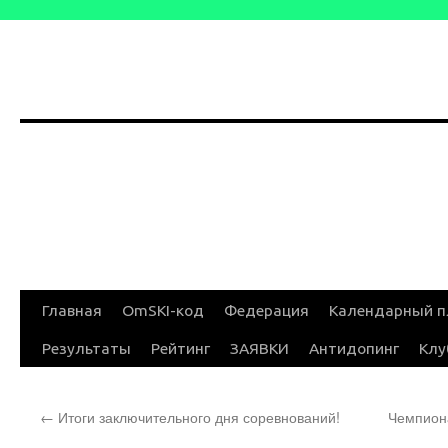
Перейти
Главная
OmSKI-код
Федерация
Календарный п
к
Результаты
Рейтинг
ЗАЯВКИ
Антидопинг
Клу
содержимому
←
Итоги заключительного дня соревнований!
Чемпион