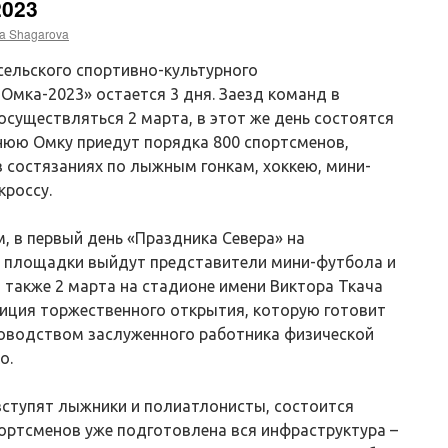
2023
a Shagarova
сельского спортивно-культурного
Омка-2023» остается 3 дня. Заезд команд в
осуществляться 2 марта, в этот же день состоятся
нюю Омку приедут порядка 800 спортсменов,
в состязаниях по лыжным гонкам, хоккею, мини-
кроссу.
 в первый день «Праздника Севера» на
 площадки выйдут представители мини-футбола и
о также 2 марта на стадионе имени Виктора Ткача
тиция торжественного открытия, которую готовит
ководством заслуженного работника физической
о.
 вступят лыжники и полиатлонисты, состоится
ортсменов уже подготовлена вся инфраструктура –