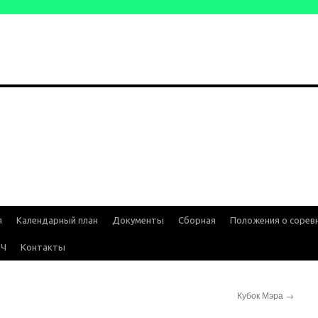
я
Календарный план
Документы
Сборная
Положения о сорев
ИЧ
Контакты
Кубок Мэра
→