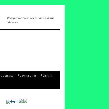
Федерация лыжных гонок Омской
области
нованиях
Результаты
Рейтинг