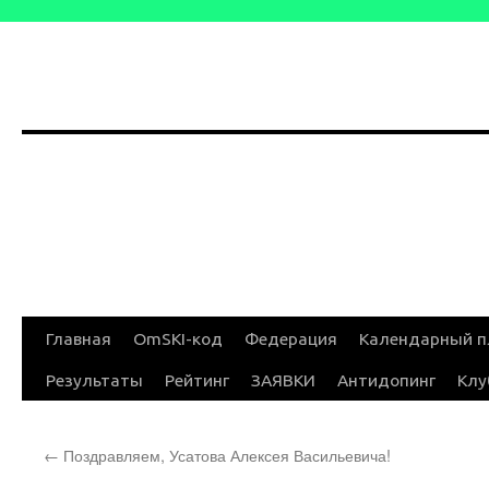
Перейти
Главная
OmSKI-код
Федерация
Календарный п
к
Результаты
Рейтинг
ЗАЯВКИ
Антидопинг
Клу
содержимому
←
Поздравляем, Усатова Алексея Васильевича!