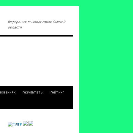
Федерация лыжных гонок Омской
области
нованиях
Результаты
Рейтинг