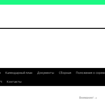
я
Календарный план
Документы
Сборная
Положения о сорев
ИЧ
Контакты
Внимание!
→