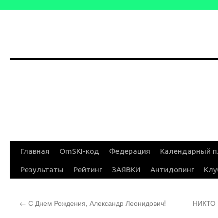
Перейти
Главная
OmSKI-код
Федерация
Календарный п
к
Результаты
Рейтинг
ЗАЯВКИ
Антидопинг
Клу
содержимому
←
С Днем Рождения, Александр Леонидович!
НИКТО 