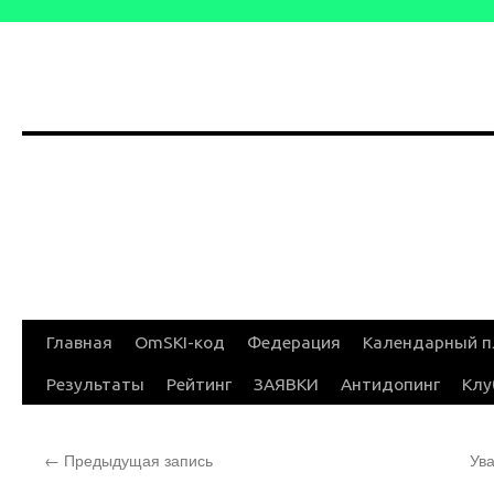
Перейти
Главная
OmSKI-код
Федерация
Календарный п
к
Результаты
Рейтинг
ЗАЯВКИ
Антидопинг
Клу
содержимому
←
Предыдущая запись
Ув