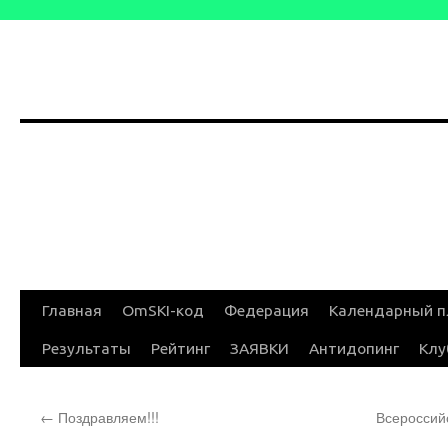
Перейти
Главная
OmSKI-код
Федерация
Календарный п
к
Результаты
Рейтинг
ЗАЯВКИ
Антидопинг
Клу
содержимому
←
Поздравляем!!!
Всероссий