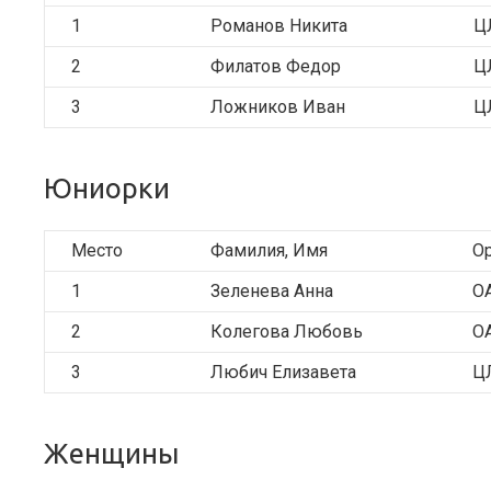
1
Романов Никита
Ц
2
Филатов Федор
Ц
3
Ложников Иван
Ц
Юниорки
Место
Фамилия, Имя
О
1
Зеленева Анна
О
2
Колегова Любовь
О
3
Любич Елизавета
Ц
Женщины