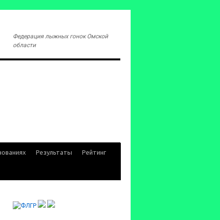
Федерация лыжных гонок Омской
области
нованиях
Результаты
Рейтинг