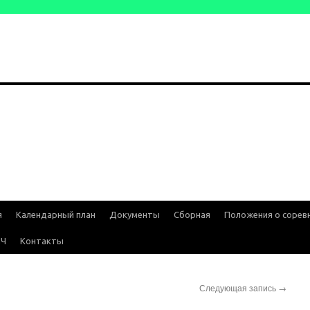
я
Календарный план
Документы
Сборная
Положения о сорев
ИЧ
Контакты
Следующая запись
→