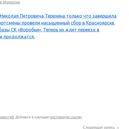
a Shagarova
Николая Петровича Терехина только что завершила
ортсмены провели насыщенный сбор в Красноярске,
азы СК «Воробьи». Теперь их ждет переезд в
ки продолжатся.
новостей
. Добавьте в закладки
постоянную ссылку
.
Следующая запись
→