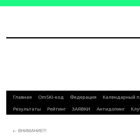
Перейти
Главная
OmSKI-код
Федерация
Календарный п
к
Результаты
Рейтинг
ЗАЯВКИ
Антидопинг
Клу
содержимому
←
ВНИМАНИЕ!!!