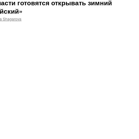
асти готовятся открывать зимний
ийский»
a Shagarova