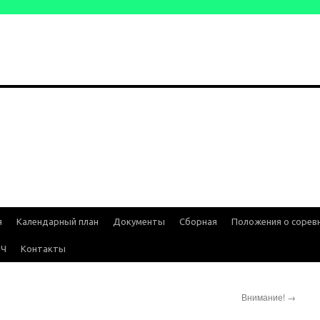
я
Календарный план
Документы
Сборная
Положения о сорев
ИЧ
Контакты
Внимание!
→