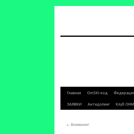
Перейти
Главная
OmSKI-код
Федераци
к
ЗАЯВКИ
Антидопинг
Клуб ОМ
содержимому
←
Внимание!