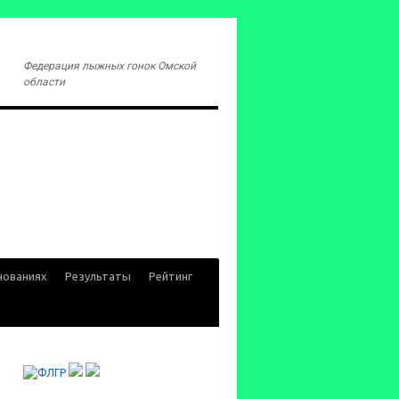
Федерация лыжных гонок Омской
области
нованиях
Результаты
Рейтинг