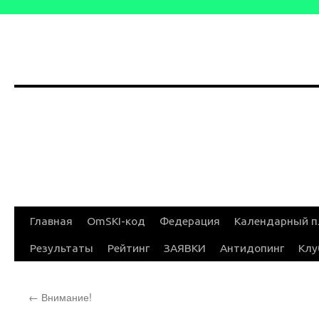
Перейти
Главная
OmSKI-код
Федерация
Календарный п
к
Результаты
Рейтинг
ЗАЯВКИ
Антидопинг
Клу
содержимому
←
Внимание!