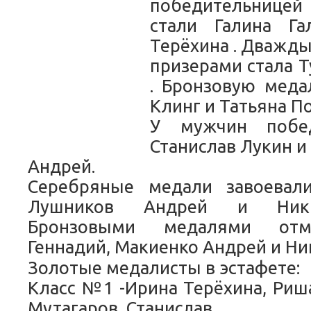
победительнице
стали Галина Га
Терёхина . Дважд
призерами стала Т
. Бронзовую меда
Клинг и Татьяна П
У мужчин побед
Станислав Лукин 
Андрей.
Серебряные медали завоевал
Лушников Андрей и Ники
Бронзовыми медалями отм
Геннадий, Макиенко Андрей и Н
Золотые медалисты в эстафете:
Класс №1 -Ирина Терёхина, Риш
Мутагаров, Станислав