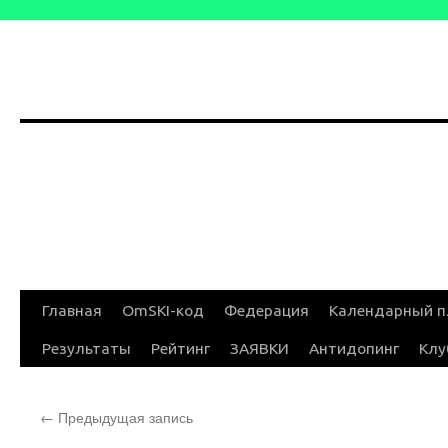
Перейти
Главная
OmSKI-код
Федерация
Календарный п
к
Результаты
Рейтинг
ЗАЯВКИ
Антидопинг
Клу
содержимому
←
Предыдущая запись