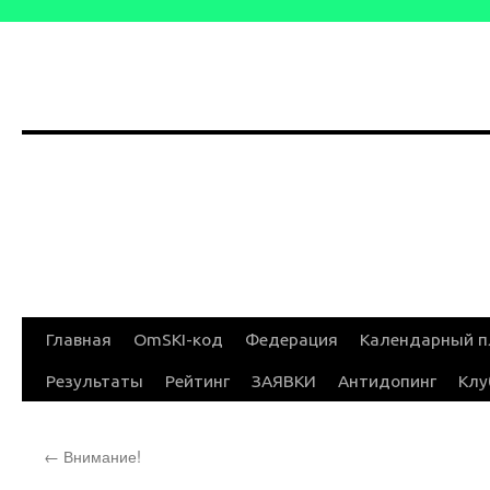
Перейти
Главная
OmSKI-код
Федерация
Календарный п
к
Результаты
Рейтинг
ЗАЯВКИ
Антидопинг
Клу
содержимому
←
Внимание!