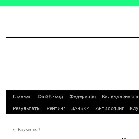
Перейти
Главная
OmSKI-код
Федерация
Календарный п
к
Результаты
Рейтинг
ЗАЯВКИ
Антидопинг
Клу
содержимому
←
Внимание!