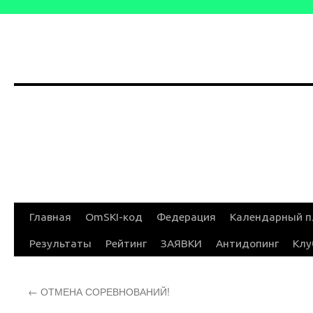
Перейти
Главная
OmSKI-код
Федерация
Календарный п
к
Результаты
Рейтинг
ЗАЯВКИ
Антидопинг
Клу
содержимому
←
ОТМЕНА СОРЕВНОВАНИЙ!